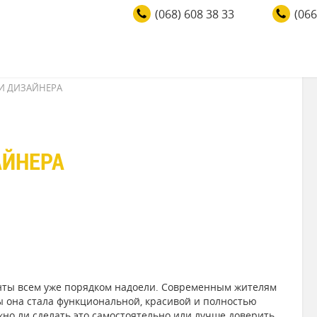
(068) 608 38 33
(066
И ДИЗАЙНЕРА
АЙНЕРА
ты всем уже порядком надоели. Современным жителям
ы она стала функциональной, красивой и полностью
но ли сделать это самостоятельно или лучше доверить